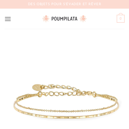
Passer
DES OBJETS POUR S'ÉVADER ET RÊVER
au
contenu
0