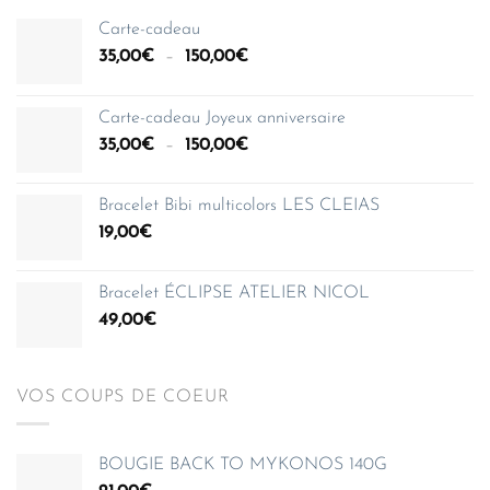
Carte-cadeau
Plage
35,00
€
–
150,00
€
de
prix :
Carte-cadeau Joyeux anniversaire
35,00€
Plage
35,00
€
–
150,00
€
à
de
150,00€
prix :
Bracelet Bibi multicolors LES CLEIAS
35,00€
19,00
€
à
150,00€
Bracelet ÉCLIPSE ATELIER NICOL
49,00
€
VOS COUPS DE COEUR
BOUGIE BACK TO MYKONOS 140G