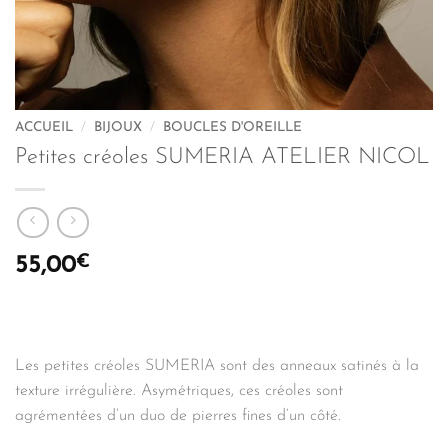
ACCUEIL
/
BIJOUX
/
BOUCLES D'OREILLE
Petites créoles SUMERIA ATELIER NICOL
€
55,00
Les petites créoles SUMERIA sont des anneaux satinés à la
texture irrégulière. Asymétriques, ces créoles sont
agrémentées d’un duo de pierres fines d’un côté.