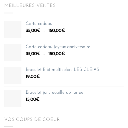
MEILLEURES VENTES
Carte-cadeau
Plage
35,00
€
–
150,00
€
de
prix :
Carte-cadeau Joyeux anniversaire
35,00€
Plage
35,00
€
–
150,00
€
à
de
150,00€
prix :
Bracelet Bibi multicolors LES CLEIAS
35,00€
19,00
€
à
150,00€
Bracelet jonc écaille de tortue
15,00
€
VOS COUPS DE COEUR