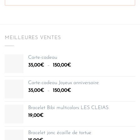
MEILLEURES VENTES
Carte-cadeau
Plage
35,00
€
–
150,00
€
de
prix :
Carte-cadeau Joyeux anniversaire
35,00€
Plage
35,00
€
–
150,00
€
à
de
150,00€
prix :
Bracelet Bibi multicolors LES CLEIAS
35,00€
19,00
€
à
150,00€
Bracelet jonc écaille de tortue