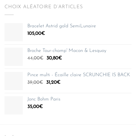
CHOIX ALÉATOIRE D’ARTICLES
Bracelet Astrid gold SemiLunaire
105,00
€
Broche Tour-champ' Macon & Lesquoy
Le
Le
44,00
€
30,80
€
prix
prix
initial
actuel
Pince multi - Écaille claire SCRUNCHIE IS BACK
était :
est :
Le
Le
39,00
€
31,20
€
44,00€.
30,80€.
prix
prix
initial
actuel
Jonc Bohm Paris
était :
est :
35,00
€
39,00€.
31,20€.