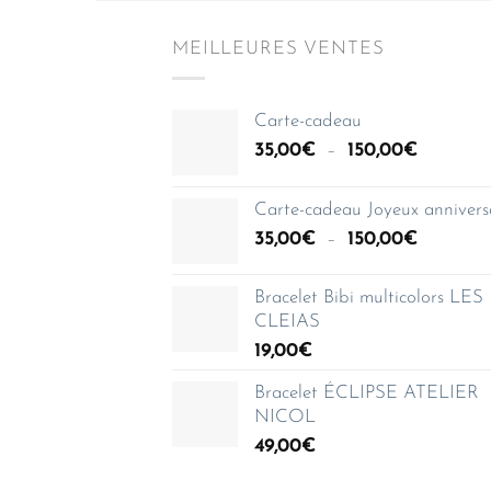
MEILLEURES VENTES
Carte-cadeau
Plage
35,00
€
–
150,00
€
de
prix :
Carte-cadeau Joyeux annivers
35,00€
Plage
35,00
€
–
150,00
€
à
de
150,00€
prix :
Bracelet Bibi multicolors LES
35,00€
CLEIAS
à
19,00
€
150,00€
Bracelet ÉCLIPSE ATELIER
NICOL
49,00
€