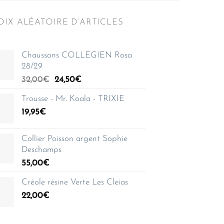
IX ALÉATOIRE D’ARTICLES
Chaussons COLLEGIEN Rosa
28/29
Le
Le
32,00
€
24,50
€
prix
prix
Trousse - Mr. Koala - TRIXIE
initial
actuel
19,95
€
était :
est :
32,00€.
24,50€.
Collier Poisson argent Sophie
Deschamps
55,00
€
Créole résine Verte Les Cleias
22,00
€