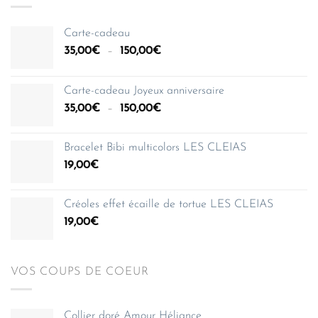
Carte-cadeau
Plage
35,00
€
–
150,00
€
de
prix :
Carte-cadeau Joyeux anniversaire
35,00€
Plage
35,00
€
–
150,00
€
à
de
150,00€
prix :
Bracelet Bibi multicolors LES CLEIAS
35,00€
19,00
€
à
150,00€
Créoles effet écaille de tortue LES CLEIAS
19,00
€
VOS COUPS DE COEUR
Collier doré Amour Héliance