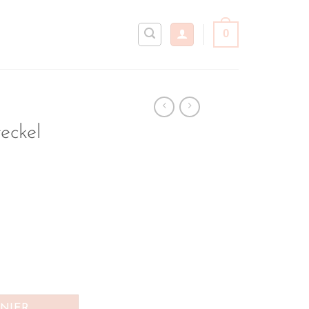
0
eckel
ckel
ANIER