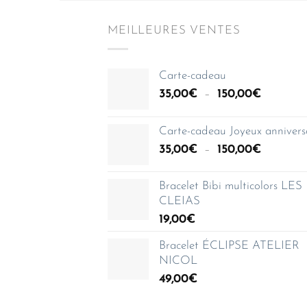
MEILLEURES VENTES
Carte-cadeau
Plage
35,00
€
–
150,00
€
de
prix :
Carte-cadeau Joyeux annivers
35,00€
Plage
35,00
€
–
150,00
€
à
de
150,00€
prix :
Bracelet Bibi multicolors LES
35,00€
CLEIAS
à
19,00
€
150,00€
Bracelet ÉCLIPSE ATELIER
NICOL
49,00
€