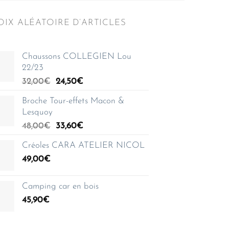
IX ALÉATOIRE D’ARTICLES
Chaussons COLLEGIEN Lou
22/23
Le
Le
32,00
€
24,50
€
prix
prix
Broche Tour-effets Macon &
initial
actuel
Lesquoy
était :
est :
Le
Le
48,00
€
32,00€.
33,60
€
24,50€.
prix
prix
Créoles CARA ATELIER NICOL
initial
actuel
49,00
€
était :
est :
48,00€.
33,60€.
Camping car en bois
45,90
€