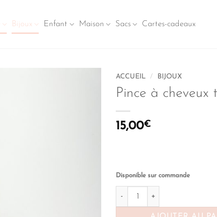
e
Bijoux
Enfant
Maison
Sacs
Cartes-cadeaux
ACCUEIL
/
BIJOUX
Pince à cheveux t
15,00
€
Disponible sur commande
quantité de Pince à cheveux te
AJOUTER AU P