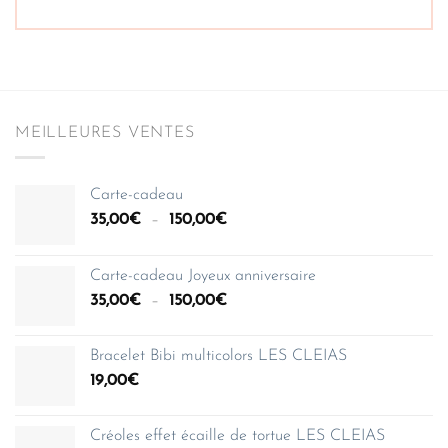
MEILLEURES VENTES
Carte-cadeau
Plage
35,00
€
–
150,00
€
de
prix :
Carte-cadeau Joyeux anniversaire
35,00€
Plage
35,00
€
–
150,00
€
à
de
150,00€
prix :
Bracelet Bibi multicolors LES CLEIAS
35,00€
19,00
€
à
150,00€
Créoles effet écaille de tortue LES CLEIAS