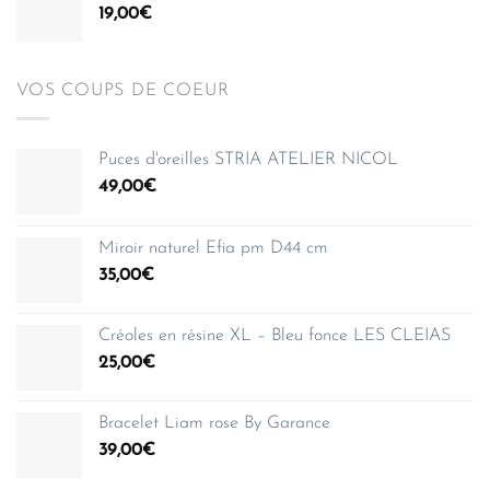
19,00
€
VOS COUPS DE COEUR
Puces d'oreilles STRIA ATELIER NICOL
49,00
€
Miroir naturel Efia pm D44 cm
35,00
€
Créoles en résine XL – Bleu fonce LES CLEIAS
25,00
€
Bracelet Liam rose By Garance
39,00
€