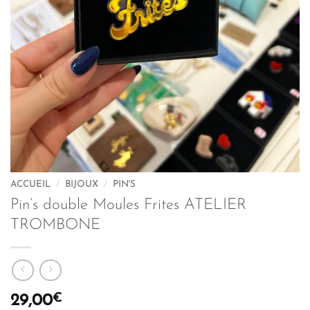
ACCUEIL
/
BIJOUX
/
PIN'S
Pin’s double Moules Frites ATELIER
TROMBONE
€
29,00