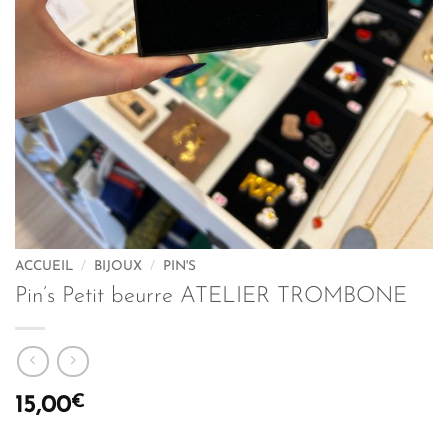
ACCUEIL
/
BIJOUX
/
PIN'S
Pin’s Petit beurre ATELIER TROMBONE
€
15,00