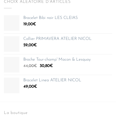
CHOIX ALÉATOIRE D’ARTICLES
Bracelet Bibi noir LES CLEIAS
19,00
€
Collier PRIMAVERA ATELIER NICOL
59,00
€
Broche Tour-champ' Macon & Lesquoy
Le
Le
44,00
€
30,80
€
prix
prix
initial
actuel
Bracelet Linea ATELIER NICOL
était :
est :
49,00
€
44,00€.
30,80€.
La boutique