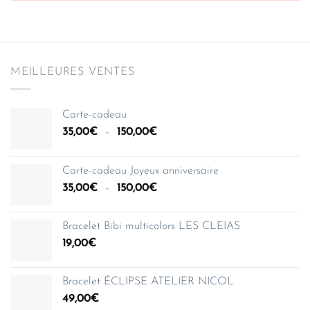
MEILLEURES VENTES
Carte-cadeau
Plage
35,00
€
–
150,00
€
de
prix :
Carte-cadeau Joyeux anniversaire
35,00€
Plage
35,00
€
–
150,00
€
à
de
150,00€
prix :
Bracelet Bibi multicolors LES CLEIAS
35,00€
19,00
€
à
150,00€
Bracelet ÉCLIPSE ATELIER NICOL
49,00
€