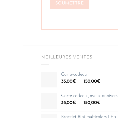
MEILLEURES VENTES
Carte-cadeau
Plage
35,00
€
–
150,00
€
de
prix :
Carte-cadeau Joyeux annivers
35,00€
Plage
35,00
€
–
150,00
€
à
de
150,00€
prix :
Bracelet Bibi multicolors LES