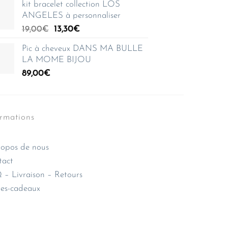
kit bracelet collection LOS
initial
actuel
ANGELES à personnaliser
était :
est :
Le
Le
19,00
€
13,30
42,00€.
€
29,40€.
prix
prix
Pic à cheveux DANS MA BULLE
initial
actuel
LA MOME BIJOU
était :
est :
89,00
€
19,00€.
13,30€.
ormations
opos de nous
tact
– Livraison – Retours
es-cadeaux