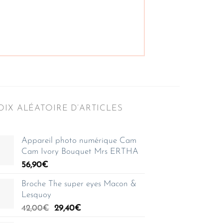
IX ALÉATOIRE D’ARTICLES
Appareil photo numérique Cam
Cam Ivory Bouquet Mrs ERTHA
56,90
€
Broche The super eyes Macon &
Lesquoy
Le
Le
42,00
€
29,40
€
prix
prix