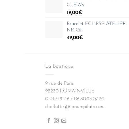
35,00€
CLEIAS
à
19,00
€
150,00€
Bracelet ÉCLIPSE ATELIER
NICOL
49,00
€
La boutique
9 rue de Paris
93230 ROMAINVILLE
01.41.71.81.46 / 06.80.93.07.20
charlotte @ poumpilata.com