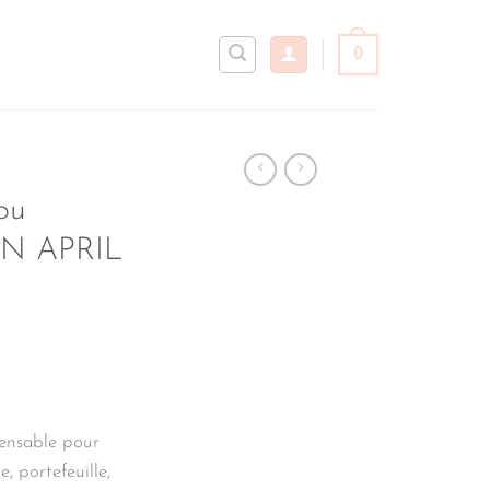
0
ou
IN APRIL
pensable pour
, portefeuille,