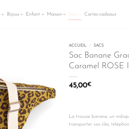
e
Bijoux
Enfant
Maison
Sacs
Cartes-cadeaux
ACCUEIL
/
SACS
Sac Banane Gra
Caramel ROSE 
45,00
€
La trousse banane, un indis
transporter vos clés, téléphone