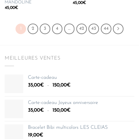
MANDOLINE
45,00
€
45,00
€
1
2
3
4
…
42
43
44
MEILLEURES VENTES
Carte-cadeau
Plage
35,00
€
–
150,00
€
de
prix :
Carte-cadeau Joyeux anniversaire
35,00€
Plage
35,00
€
–
150,00
€
à
de
150,00€
prix :
Bracelet Bibi multicolors LES CLEIAS
35,00€
19,00
€
à