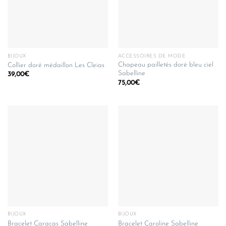
BIJOUX
ACCESSOIRES DE MODE
Chapeau pailletés doré bleu ciel
Collier doré médaillon Les Cleias
Sabelline
39,00
€
75,00
€
BIJOUX
BIJOUX
Bracelet Caracas Sabelline
Bracelet Caroline Sabelline