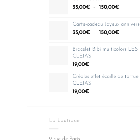
Plage
35,00
€
–
150,00
€
de
prix :
Carte-cadeau Joyeux annivers
35,00€
Plage
35,00
€
–
150,00
€
à
de
150,00€
prix :
Bracelet Bibi multicolors LES
35,00€
CLEIAS
à
19,00
€
150,00€
Créoles effet écaille de tortu
CLEIAS
19,00
€
La boutique
9 rue de Paris