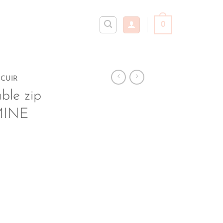
0
 CUIR
ble zip
MINE