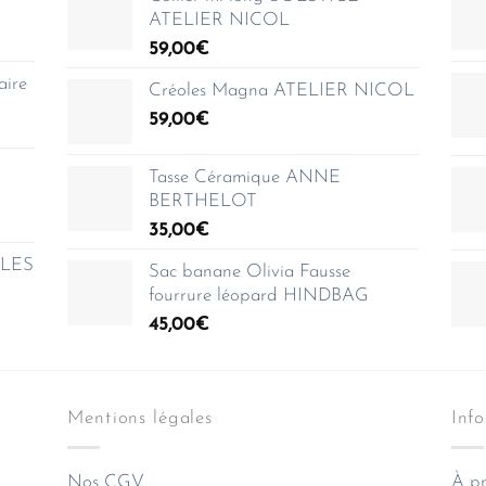
ATELIER NICOL
59,00
€
aire
Créoles Magna ATELIER NICOL
59,00
€
Tasse Céramique ANNE
BERTHELOT
35,00
€
e LES
Sac banane Olivia Fausse
fourrure léopard HINDBAG
45,00
€
Mentions légales
Inf
Nos CGV
À pr