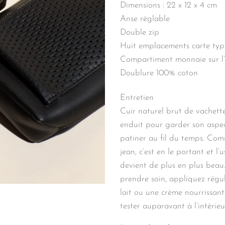
Dimensions : 22 x 12 x 4 cm
Anse réglable
Double zip
Huit emplacements carte ty
Compartiment monnaie sur l
Doublure 100% coton
Entretien
Cuir naturel brut de vachette.
enduit pour garder son aspec
patiner au fil du temps. Co
jean, c’est en le portant et l’u
devient de plus en plus beau
prendre soin, appliquez régu
lait ou une crème nourrissant
tester auparavant à l’intérieu