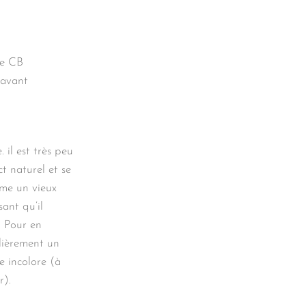
pe CB
’avant
 il est très peu
t naturel et se
mme un vieux
sant qu’il
. Pour en
lièrement un
e incolore (à
r).