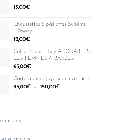
15,00
€
Chaussettes à paillettes Sublime
Lil'moon
12,00
€
Collier Coeurs Tiny ADORABLES
LES FEMMES A BARBES
65,00
€
Carte-cadeau Joyeux anniversaire
Plage
35,00
€
–
150,00
€
de
prix :
35,00€
à
ormations
150,00€
opos de nous