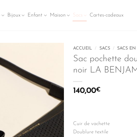
e
Bijoux
Enfant
Maison
Sacs
Cartes-cadeaux
ACCUEIL
/
SACS
/
SACS EN
Sac pochette dou
noir LA BENJA
140,00
€
Cuir de vachette
Doublure textile