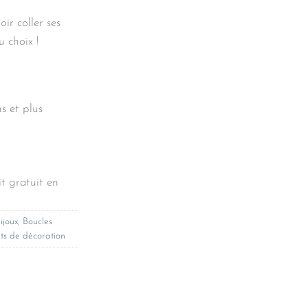
ir coller ses
u choix !
s et plus
t gratuit en
ijoux
,
Boucles
ts de décoration