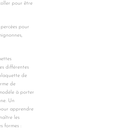
coller pour être
s percées pour
 mignonnes,
ettes
es différentes
 plaquette de
orme de
 modèle à porter
ine. Un
pour apprendre
naître les
es formes :