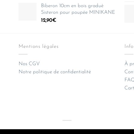
Biberon 10cm en bois gradué
Sisteron pour poupée MINIKANE
12,90
€
Mentions légales
Inf
Nos CGV
À pr
Notre politique de confidentialité
Con
FAQ 
Cart