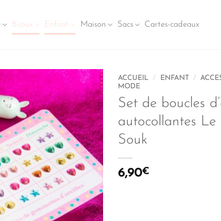
e
Bijoux
Enfant
Maison
Sacs
Cartes-cadeaux
ACCUEIL
/
ENFANT
/
ACCE
MODE
Set de boucles d’o
autocollantes Le 
Souk
6,90
€