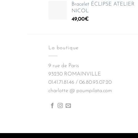
Bracelet ÉCLIPSE ATELIER
NICOL
49,00
€
La boutique
9 rue de Paris
93230 ROMAINVILLE
01.41.71.81.46 / 06.80.93.07.20
charlotte @ poumpilata.com