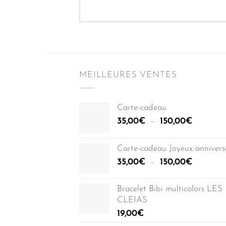
MEILLEURES VENTES
Carte-cadeau
Plage
35,00
€
–
150,00
€
de
prix :
Carte-cadeau Joyeux annivers
35,00€
Plage
35,00
€
–
150,00
€
à
de
150,00€
prix :
Bracelet Bibi multicolors LES
35,00€
CLEIAS
à
19,00
€
150,00€