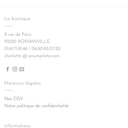
initial
actuel
était :
est :
19,00€.
13,30€.
La boutique
9 rue de Paris
93230 ROMAINVILLE
01.41.71.81.46 / 06.80.93.07.20
charlotte @ poumpilata.com
Mentions légales
Nos CGV
Notre politique de confidentialité
Informations