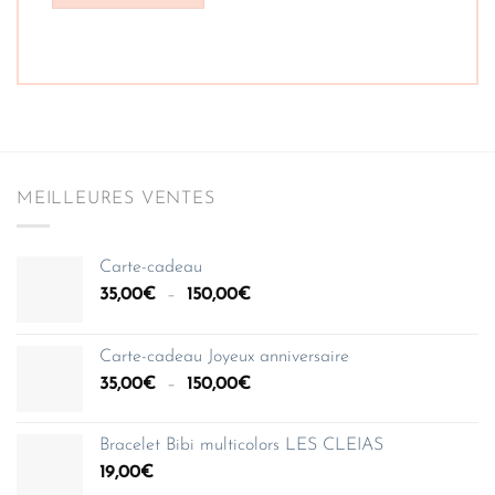
MEILLEURES VENTES
Carte-cadeau
Plage
35,00
€
–
150,00
€
de
prix :
Carte-cadeau Joyeux anniversaire
35,00€
Plage
35,00
€
–
150,00
€
à
de
150,00€
prix :
Bracelet Bibi multicolors LES CLEIAS
35,00€
19,00
€
à