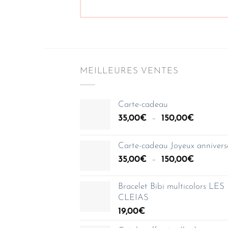
MEILLEURES VENTES
Carte-cadeau
Plage
35,00
€
–
150,00
€
de
prix :
Carte-cadeau Joyeux annivers
35,00€
Plage
35,00
€
–
150,00
€
à
de
150,00€
prix :
Bracelet Bibi multicolors LES
35,00€
CLEIAS
à
19,00
€
150,00€