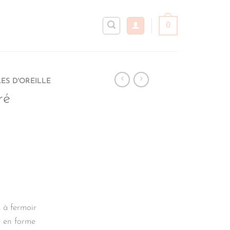
0
ES D'OREILLE
ré
s à fermoir
e en forme