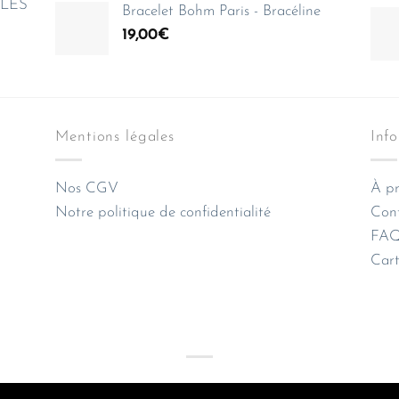
e LES
Bracelet Bohm Paris - Bracéline
19,00
€
Mentions légales
Inf
Nos CGV
À pr
Notre politique de confidentialité
Con
FAQ 
Cart