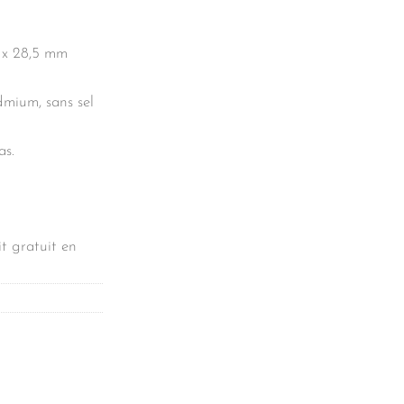
5 x 28,5 mm
dmium, sans sel
as.
t gratuit en