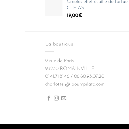
Créoles effet écaille de tortu
CLEIAS
19,00
€
La boutique
9 rue de Paris
93230 ROMAINVILLE
01.41.71.81.46 / 06.80.93.07.20
charlotte @ poumpilata.com