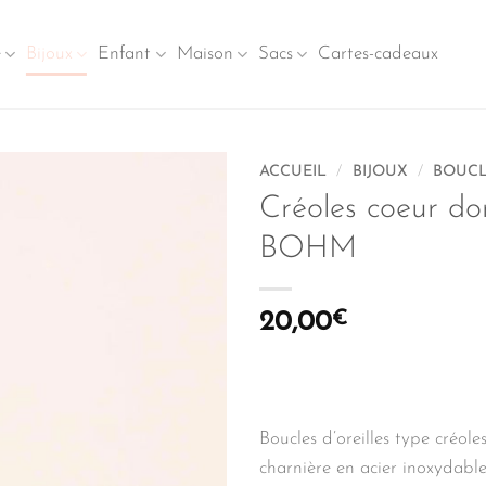
e
Bijoux
Enfant
Maison
Sacs
Cartes-cadeaux
ACCUEIL
/
BIJOUX
/
BOUCL
Créoles coeur do
BOHM
20,00
€
Boucles d’oreilles type créole
charnière en acier inoxydabl