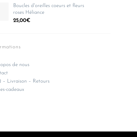
Boucles d'oreilles coeurs et fleurs
roses Héliance
25,00
€
ormations
opos de nous
tact
– Livraison – Retours
es-cadeaux