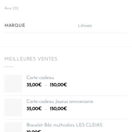
Avis (0)
MARQUE
Lilmoon
MEILLEURES VENTES
Carte-cadeau
Plage
35,00
€
–
150,00
€
de
prix :
Carte-cadeau Joyeux anniversaire
35,00€
Plage
35,00
€
–
150,00
€
à
de
150,00€
prix :
Bracelet Bibi multicolors LES CLEIAS
35,00€