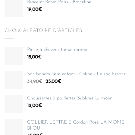
Bracelet Bohm Paris - Bracéline
19,00
€
CHOIX ALÉATOIRE D’ARTICLES
Pince à cheveux tortue marron
15,00
€
Sac bandoulière enfant - Coline - Le sac besace
Le
Le
34,90
€
25,00
€
prix
prix
initial
actuel
Chaussettes à paillettes Sublime Lil'moon
était :
est :
12,00
€
34,90€.
25,00€.
COLLIER LETTRE E Cordon Rose LA MOME
BIJOU